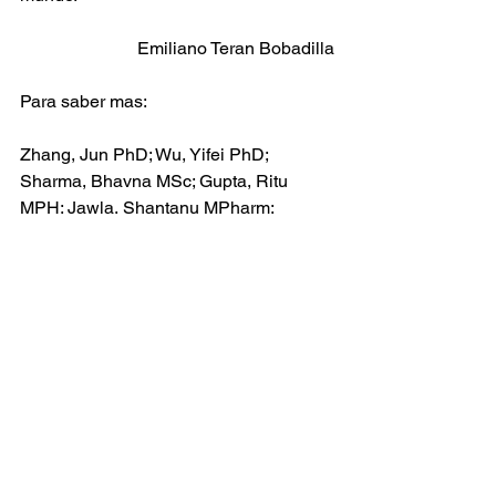
Emiliano Teran Bobadilla
Para saber mas:
Zhang, Jun PhD; Wu, Yifei PhD; 
Sharma, Bhavna MSc; Gupta, Ritu 
MPH; Jawla, Shantanu MPharm; 
Bullimore, Mark A. MCOptom, PhD, 
FAAO. Epidemiology and Burden of 
Astigmatism: A Systematic Literature 
Review. Optometry and Vision Science 
():10.1097
https://journals.lww.com/optvissci/Abstra
ct/9900/Epidemiology_and_Burden_of_
Astigmatism__A.90.aspx
Errores refractivos