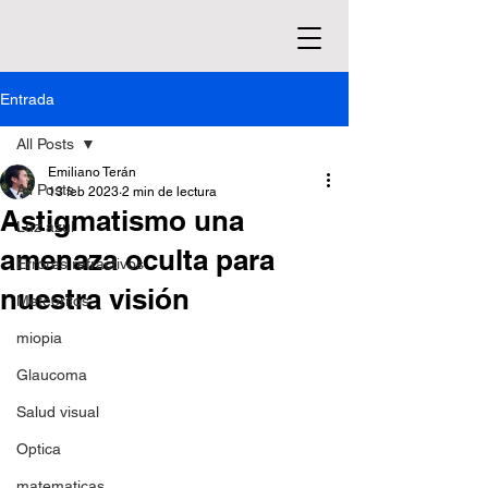
Entrada
All Posts
Emiliano Terán
All Posts
13 feb 2023
2 min de lectura
Astigmatismo una
Luz azul
amenaza oculta para
Errores refractivos
nuestra visión
Meteoritos
miopia
Glaucoma
Salud visual
Optica
matematicas