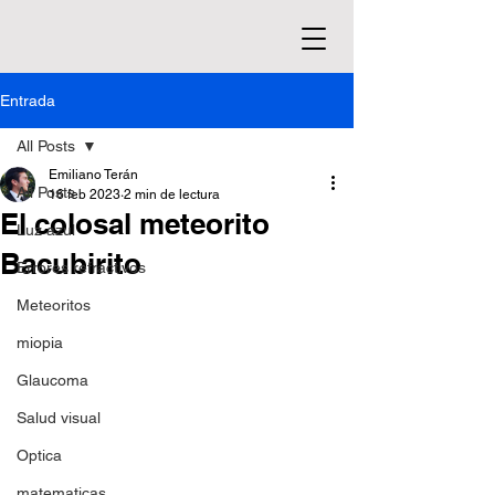
Entrada
All Posts
Emiliano Terán
All Posts
16 feb 2023
2 min de lectura
El colosal meteorito
Luz azul
Bacubirito
Errores refractivos
Meteoritos
miopia
Glaucoma
Salud visual
Optica
matematicas